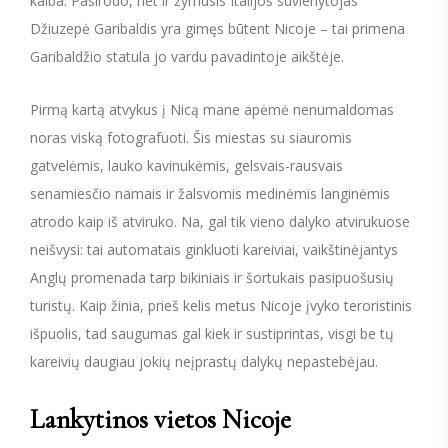
kalba. Pasirodo, net ir žymusis Italijos suvienytojas
Džiuzepė Garibaldis yra gimęs būtent Nicoje – tai primena
Garibaldžio statula jo vardu pavadintoje aikštėje.
Pirmą kartą atvykus į Nicą mane apėmė nenumaldomas
noras viską fotografuoti. Šis miestas su siauromis
gatvelėmis, lauko kavinukėmis, gelsvais-rausvais
senamiesčio namais ir žalsvomis medinėmis langinėmis
atrodo kaip iš atviruko. Na, gal tik vieno dalyko atvirukuose
neišvysi: tai automatais ginkluoti kareiviai, vaikštinėjantys
Anglų promenada tarp bikiniais ir šortukais pasipuošusių
turistų. Kaip žinia, prieš kelis metus Nicoje įvyko teroristinis
išpuolis, tad saugumas gal kiek ir sustiprintas, visgi be tų
kareivių daugiau jokių neįprastų dalykų nepastebėjau.
Lankytinos vietos Nicoje