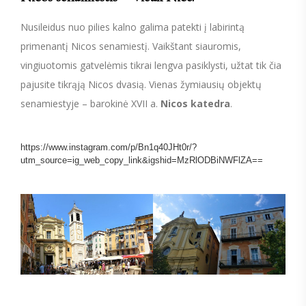
Nusileidus nuo pilies kalno galima patekti į labirintą
primenantį Nicos senamiestį. Vaikštant siauromis,
vingiuotomis gatvelėmis tikrai lengva pasiklysti, užtat tik čia
pajusite tikrąją Nicos dvasią. Vienas žymiausių objektų
senamiestyje – barokinė XVII a.
Nicos katedra
.
https://www.instagram.com/p/Bn1q40JHt0r/?
utm_source=ig_web_copy_link&igshid=MzRlODBiNWFlZA==