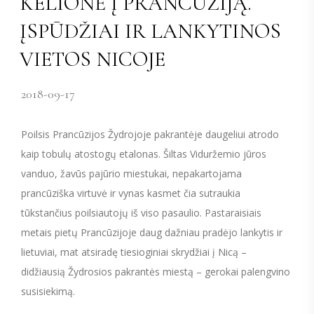
KELIONĖ Į PRANCŪZIJĄ.
ĮSPŪDŽIAI IR LANKYTINOS
VIETOS NICOJE
2018-09-17
Poilsis Prancūzijos Žydrojoje pakrantėje daugeliui atrodo
kaip tobulų atostogų etalonas. Šiltas Viduržemio jūros
vanduo, žavūs pajūrio miestukai, nepakartojama
prancūziška virtuvė ir vynas kasmet čia sutraukia
tūkstančius poilsiautojų iš viso pasaulio. Pastaraisiais
metais pietų Prancūzijoje daug dažniau pradėjo lankytis ir
lietuviai, mat atsiradę tiesioginiai skrydžiai į Nicą –
didžiausią Žydrosios pakrantės miestą – gerokai palengvino
susisiekimą.