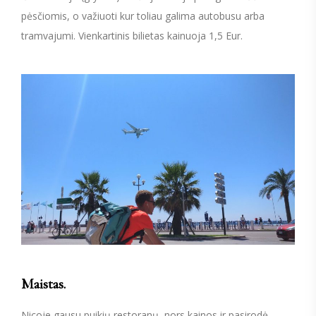
pėsčiomis, o važiuoti kur toliau galima autobusu arba
tramvajumi. Vienkartinis bilietas kainuoja 1,5 Eur.
Maistas.
Nicoje gausu puikių restoranų, nors kainos ir pasirodė