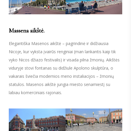
Massena aikštė.
Elegantiška Masenos aikštė – pagrindinė ir didžiausia
Nicoje, kur vyksta įvairūs renginiai (man lankantis kaip tik
vyko Nicos džiazo festivalis) ir visada pilna žmonių. Aikštės
viduryje stovi fontanas su didžiule Apolono skulptūra, o
vakarais šviečia modernios meno instaliacijos – žmonių
statulos. Masenos aikštė jungia miesto senamiestį su
labiau komerciniais rajonais.