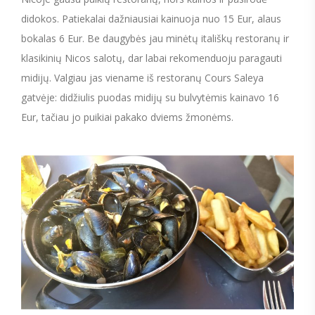
didokos. Patiekalai dažniausiai kainuoja nuo 15 Eur, alaus
bokalas 6 Eur. Be daugybės jau minėtų itališkų restoranų ir
klasikinių Nicos salotų, dar labai rekomenduoju paragauti
midijų. Valgiau jas viename iš restoranų Cours Saleya
gatvėje: didžiulis puodas midijų su bulvytėmis kainavo 16
Eur, tačiau jo puikiai pakako dviems žmonėms.