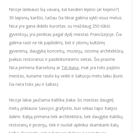
Nicoje lankiausi šią vasarą, kai kasdien lepino (ar kepino?)
30 laipsnių karštis, tačiau čia tikrai galima vykti visus metus.
Nica yra gana didelis kurortas: su maždaug 350 tūkst.
gyventojų yra penktas pagal dydį miestas Prancūzijoje. Čia
galima rasti ne tik paplūdimį, bet ir įdomų kultūrinį
gyvenimą, daugybę koncertų, muziejų, istorinę architektūrą,
puikius restoranus ir pasilinksminimo vietas. Šia prasme
Nica primena Barseloną ar
Tel Avivą
, mat yra toks pajūrio
miestas, kuriame rasite ką veikti ir šaltuoju metu laiku (kuris
čia nėra toks jau ir šaltas).
Nicoje labai jaučiama itališka įtaka: šis miestas daugelį
metų priklausė Savojos grafystei, kuri vėliau tapo Italijos
dalimi. Italiją primena tiek architektūra, tiek daugybė itališkų
restoranų ir picerijų, tiek ir nuolat aplinkui skambanti italų