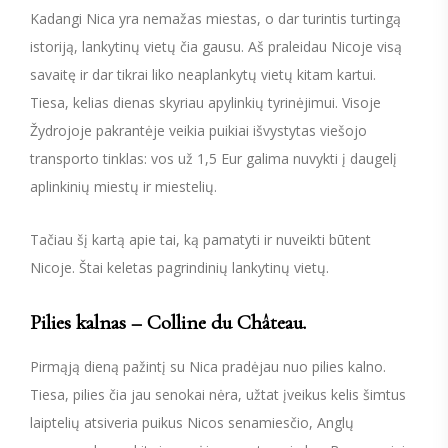
Kadangi Nica yra nemažas miestas, o dar turintis turtingą
istoriją, lankytinų vietų čia gausu. Aš praleidau Nicoje visą
savaitę ir dar tikrai liko neaplankytų vietų kitam kartui.
Tiesa, kelias dienas skyriau apylinkių tyrinėjimui. Visoje
Žydrojoje pakrantėje veikia puikiai išvystytas viešojo
transporto tinklas: vos už 1,5 Eur galima nuvykti į daugelį
aplinkinių miestų ir miestelių.
Tačiau šį kartą apie tai, ką pamatyti ir nuveikti būtent
Nicoje. Štai keletas pagrindinių lankytinų vietų.
Pilies kalnas – Colline du Château.
Pirmąją dieną pažintį su Nica pradėjau nuo pilies kalno.
Tiesa, pilies čia jau senokai nėra, užtat įveikus kelis šimtus
laiptelių atsiveria puikus Nicos senamiesčio, Anglų