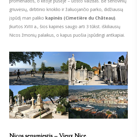
promenados, o kitoje pusėje – uosto vaizdas. Be senovinių
griuvėsių, dirbtinio krioklio ir žaliuojančio parko, didžiausią
įspūdį man paliko
kapinės (Cimetière du Château)
.
Įkurtos XVIII a., šios kapinės saugo arti 3 tūkst. iškiliausių
Nicos žmonių palaikus, o kapus puošia įspūdingi antkapiai.
Nicos senamiestis – Vieux Nice.