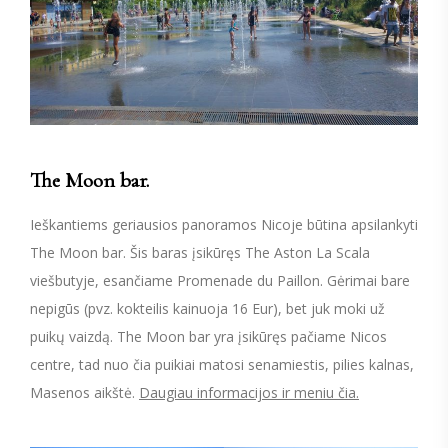
The Moon bar.
Ieškantiems geriausios panoramos Nicoje būtina apsilankyti
The Moon bar. Šis baras įsikūręs The Aston La Scala
viešbutyje, esančiame Promenade du Paillon. Gėrimai bare
nepigūs (pvz. kokteilis kainuoja 16 Eur), bet juk moki už
puikų vaizdą. The Moon bar yra įsikūręs pačiame Nicos
centre, tad nuo čia puikiai matosi senamiestis, pilies kalnas,
Masenos aikštė.
Daugiau informacijos ir meniu čia.