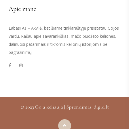
Apie mane
Labas! Aš – Akvilė, bet šiame tinklaraštyje prisistatau Gojos
vardu. Rašau apie savarankiškas, mažo biudžeto keliones,
dalinuosi patarimais ir tikromis kelionių istorijomis be
pagražinimų.
© 2023 Goja keliauja | Sprendimas:
digid.lt