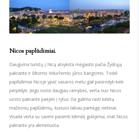
Nicos paplūdimiai.
Dauguma turistų į Nicą atvyksta mėgautis pačia Žydrąją
pakrante ir šiltomis Viduržemio jūros bangomis. Todėl
paplūdimiai Nicoje ypač vasaros metu gali pasirodyti kiek
perpildyti. Jeigu norisi daugiau ramybės, verta nuo Nicos
uosto pakrante paėjėti į rytus: čia galima rasti keletą
mažesnių paplūdimių, kuriuos labiau pamėgę vietiniai.
Visada verta su savimi pasiimti kilimėlį gulėjimui, mat Nicos
pakrantė yra akmenuota.