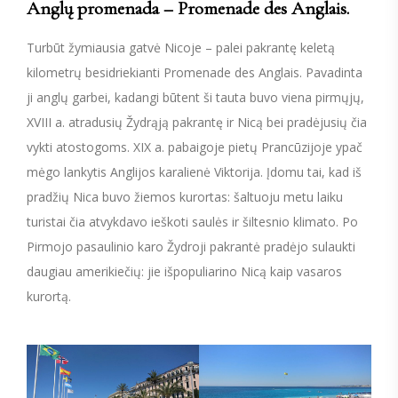
Anglų promenada – Promenade des Anglais.
Turbūt žymiausia gatvė Nicoje – palei pakrantę keletą
kilometrų besidriekianti Promenade des Anglais. Pavadinta
ji anglų garbei, kadangi būtent ši tauta buvo viena pirmųjų,
XVIII a. atradusių Žydrąją pakrantę ir Nicą bei pradėjusių čia
vykti atostogoms. XIX a. pabaigoje pietų Prancūzijoje ypač
mėgo lankytis Anglijos karalienė Viktorija. Įdomu tai, kad iš
pradžių Nica buvo žiemos kurortas: šaltuoju metu laiku
turistai čia atvykdavo ieškoti saulės ir šiltesnio klimato. Po
Pirmojo pasaulinio karo Žydroji pakrantė pradėjo sulaukti
daugiau amerikiečių: jie išpopuliarino Nicą kaip vasaros
kurortą.