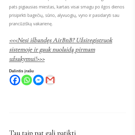
pats pigiausias miestas, kartais visai smagu po ilgos dienos
prisipirkti bagečių, sūrio, alyvuogių, vyno ir pasidaryti sau
prancūzišką vakarienę.
<<<Nesi išbandęs AirBnB? Užsiregistruok
sistemoje ir gauk nuolaidą pirmam
užsakymui!>>>
Dalintis įrašu
Tau taip pat gali patikti