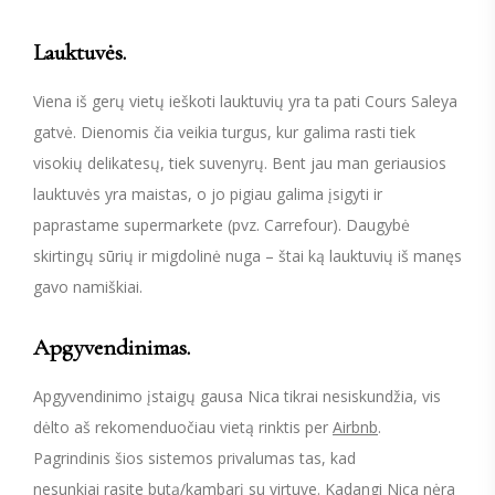
Lauktuvės.
Viena iš gerų vietų ieškoti lauktuvių yra ta pati Cours Saleya
gatvė. Dienomis čia veikia turgus, kur galima rasti tiek
visokių delikatesų, tiek suvenyrų. Bent jau man geriausios
lauktuvės yra maistas, o jo pigiau galima įsigyti ir
paprastame supermarkete (pvz. Carrefour). Daugybė
skirtingų sūrių ir migdolinė nuga – štai ką lauktuvių iš manęs
gavo namiškiai.
Apgyvendinimas.
Apgyvendinimo įstaigų gausa Nica tikrai nesiskundžia, vis
dėlto aš rekomenduočiau vietą rinktis per
Airbnb
.
Pagrindinis šios sistemos privalumas tas, kad
nesunkiai rasite butą/kambarį su virtuve. Kadangi Nica nėra